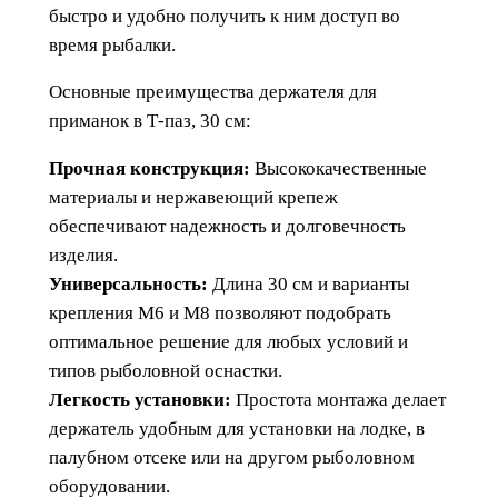
и
быстро и удобно получить к ним доступ во
м
время рыбалки.
а
н
Основные преимущества держателя для
о
приманок в Т-паз, 30 см:
к
Прочная конструкция:
Высококачественные
в
материалы и нержавеющий крепеж
Т
обеспечивают надежность и долговечность
-
изделия.
п
Универсальность:
Длина 30 см и варианты
а
крепления М6 и М8 позволяют подобрать
з
оптимальное решение для любых условий и
3
типов рыболовной оснастки.
0
Легкость установки:
Простота монтажа делает
с
держатель удобным для установки на лодке, в
м
палубном отсеке или на другом рыболовном
оборудовании.