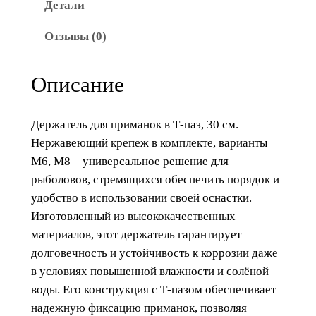
Детали
а
р
Отзывы (0)
а
Д
Описание
е
р
ж
Держатель для приманок в Т-паз, 30 см.
а
Нержавеющий крепеж в комплекте, варианты
т
М6, М8 – универсальное решение для
е
рыболовов, стремящихся обеспечить порядок и
л
удобство в использовании своей оснастки.
ь
Изготовленный из высококачественных
д
материалов, этот держатель гарантирует
л
долговечность и устойчивость к коррозии даже
я
в условиях повышенной влажности и солёной
п
воды. Его конструкция с Т-пазом обеспечивает
р
надежную фиксацию приманок, позволяя