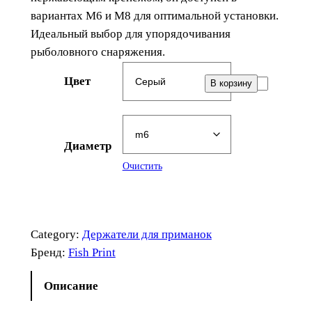
вариантах М6 и М8 для оптимальной установки.
Идеальный выбор для упорядочивания
рыболовного снаряжения.
Цвет
К
В корзину
о
л
и
Диаметр
ч
Очистить
е
с
т
в
Category:
Держатели для приманок
о
Бренд:
Fish Print
т
о
Описание
в