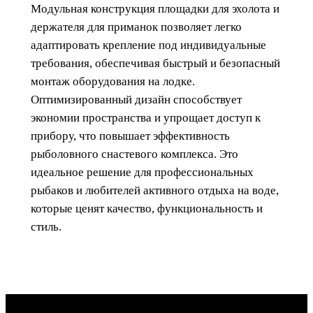
л
Модульная конструкция площадки для эхолота и
е
держателя для приманок позволяет легко
н
адаптировать крепление под индивидуальные
и
требования, обеспечивая быстрый и безопасный
е
монтаж оборудования на лодке.
н
Оптимизированный дизайн способствует
а
экономии пространства и упрощает доступ к
л
прибору, что повышает эффективность
и
рыболовного снастевого комплекса. Это
к
идеальное решение для профессиональных
т
рыбаков и любителей активного отдыха на воде,
р
которые ценят качество, функциональность и
о
стиль.
с
с
,
п
л