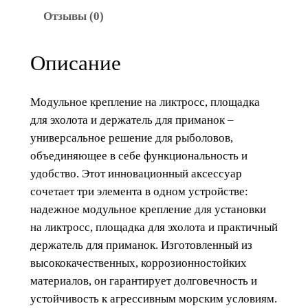
в
Отзывы (0)
а
р
Описание
а
М
о
Модульное крепление на ликтросс, площадка
д
для эхолота и держатель для приманок –
у
универсальное решение для рыболовов,
л
объединяющее в себе функциональность и
ь
удобство. Этот инновационный аксессуар
н
сочетает три элемента в одном устройстве:
о
надежное модульное крепление для установки
е
на ликтросс, площадка для эхолота и практичный
к
держатель для приманок. Изготовленный из
р
высококачественных, коррозионностойких
е
материалов, он гарантирует долговечность и
п
устойчивость к агрессивным морским условиям.