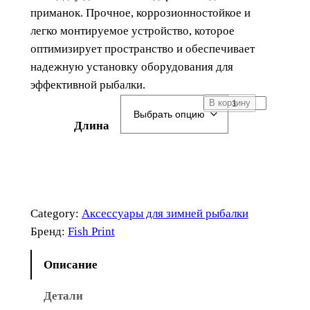
приманок. Прочное, коррозионностойкое и
легко монтируемое устройство, которое
оптимизирует пространство и обеспечивает
надежную установку оборудования для
эффективной рыбалки.
К
В корзину
о
Длина
л
и
ч
е
с
Category:
Аксессуары для зимней рыбалки
т
Бренд:
Fish Print
в
о
Описание
т
Детали
о