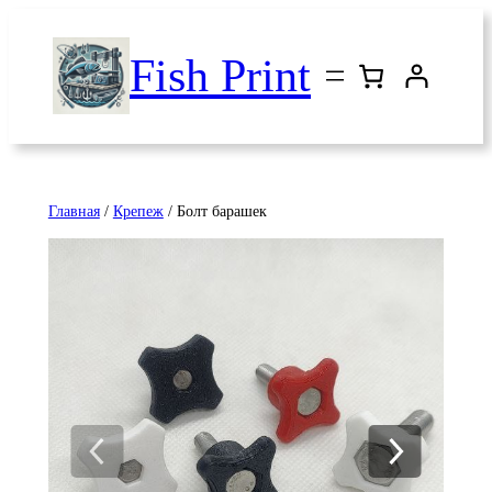
Перейти
к
Fish Print
содержимому
Главная
/
Крепеж
/ Болт барашек