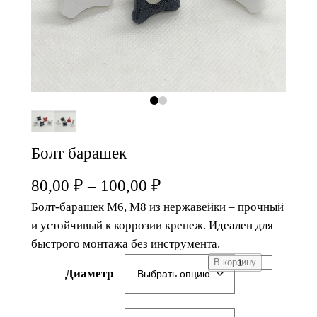
Болт барашек
80,00
₽
–
100,00
₽
Болт-барашек М6, M8 из нержавейки – прочный
и устойчивый к коррозии крепеж. Идеален для
быстрого монтажа без инструмента.
К
В корзину
Диаметр
о
л
и