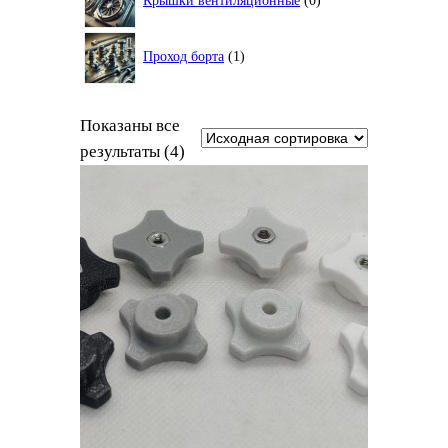
Крышки вентиляционные
0
товаров
1
Проход борта
1
товар
Показаны все
результаты (4)