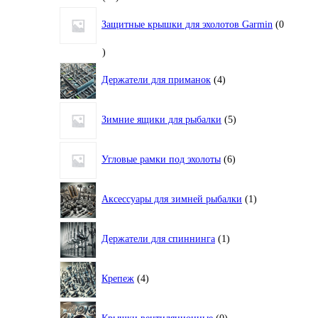
товаров
Защитные крышки для эхолотов Garmin
0
0
товаров
4
Держатели для приманок
4
товара
5
Зимние ящики для рыбалки
5
товаров
6
Угловые рамки под эхолоты
6
товаров
1
Аксессуары для зимней рыбалки
1
товар
1
Держатели для спиннинга
1
товар
4
Крепеж
4
товара
0