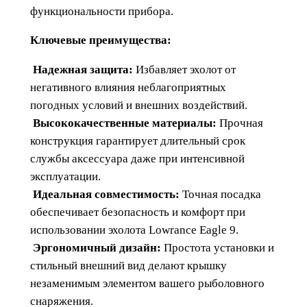
o
функциональности прибора.
w
Ключевые преимущества:
r
a
Надежная защита:
Избавляет эхолот от
n
негативного влияния неблагоприятных
c
погодных условий и внешних воздействий.
e
Высококачественные материалы:
Прочная
E
конструкция гарантирует длительный срок
a
службы аксессуара даже при интенсивной
g
эксплуатации.
l
Идеальная совместимость:
Точная посадка
e
обеспечивает безопасность и комфорт при
9
использовании эхолота Lowrance Eagle 9.
Эргономичный дизайн:
Простота установки и
стильный внешний вид делают крышку
незаменимым элементом вашего рыболовного
снаряжения.