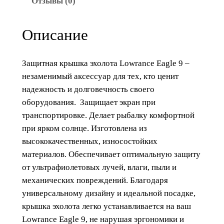
Отзывы (0)
а
р
Описание
а
К
р
Защитная крышка эхолота Lowrance Eagle 9 –
ы
незаменимый аксессуар для тех, кто ценит
ш
надежность и долговечность своего
к
оборудования. Защищает экран при
а
транспортировке. Делает рыбалку комфортной
э
при ярком солнце. Изготовлена из
х
высококачественных, износостойких
о
материалов. Обеспечивает оптимальную защиту
л
от ультрафиолетовых лучей, влаги, пыли и
о
механических повреждений. Благодаря
т
универсальному дизайну и идеальной посадке,
а
крышка эхолота легко устанавливается на ваш
L
Lowrance Eagle 9, не нарушая эргономики и