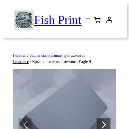
Перейти
к
Fish Print
содержимому
Главная
/
Защитные крышки для эхолотов
Lowrance
/ Крышка эхолота Lowrance Eagle 9