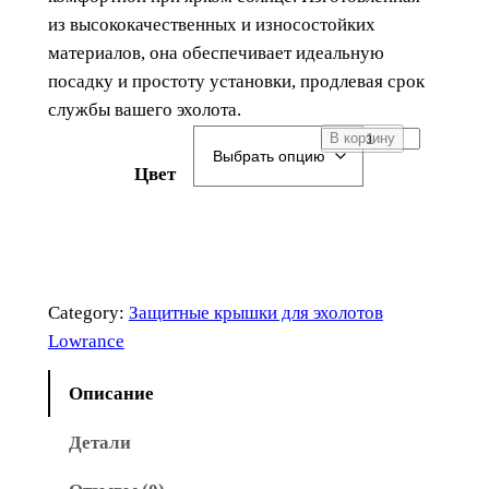
из высококачественных и износостойких
материалов, она обеспечивает идеальную
посадку и простоту установки, продлевая срок
службы вашего эхолота.
К
В корзину
о
Цвет
л
и
ч
е
с
Category:
Защитные крышки для эхолотов
т
Lowrance
в
о
Описание
т
Детали
о
в