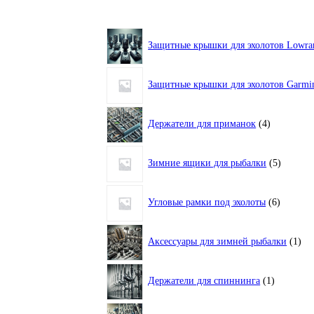
Защитные крышки для эхолотов Lowra
Защитные крышки для эхолотов Garmi
4
Держатели для приманок
4
товара
5
Зимние ящики для рыбалки
5
товаров
6
Угловые рамки под эхолоты
6
товаров
1
Аксессуары для зимней рыбалки
1
тов
1
Держатели для спиннинга
1
товар
4