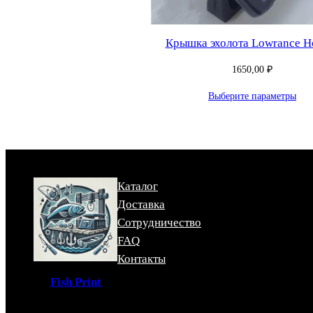
Крышка эхолота Lowrance H
1650,00
₽
Выберите параметры
Каталог
Доставка
Сотрудничество
FAQ
Контакты
Fish Print