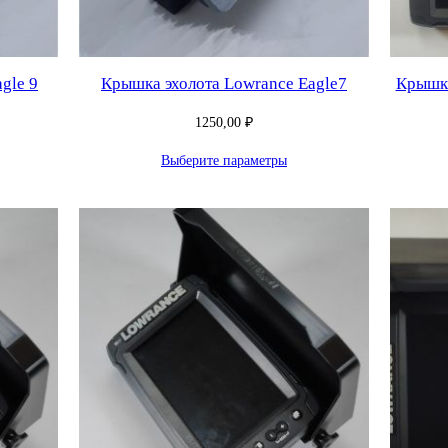
gle 9
Крышка эхолота Lowrance Eagle7
Крышка
1250,00
₽
Выберите параметры