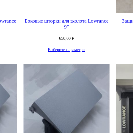
owrance
Боковые шторки для эхолота Lowrance
Защи
9″
650,00
₽
Выберите параметры