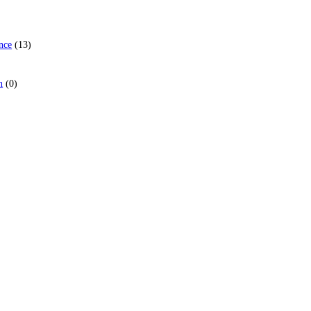
13
nce
13
товаров
0
n
0
товаров
ар