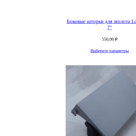
Боковые шторки для эхолота L
7″
550,00
₽
Выберите параметры