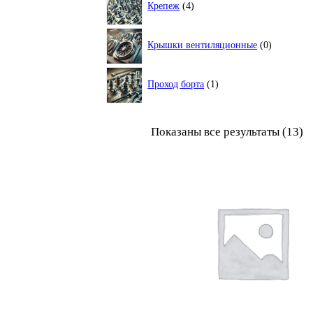
Крепеж
4
товара
0
Крышки вентиляционные
0
товаров
1
Проход борта
1
товар
Показаны все результаты (13)