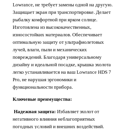
э
Lowrance, не требует замены одной на другую.
х
Защищает экран при транспортировке. Делает
о
рыбалку комфортной при ярком солнце.
л
Изготовлена из высококачественных,
о
износостойких материалов. Обеспечивает
т
оптимальную защиту от ультрафиолетовых
а
лучей, влаги, пыли и механических
L
повреждений. Благодаря универсальному
o
дизайну и идеальной посадке, крышка эхолота
w
легко устанавливается на ваш Lowrance HDS 7
r
Pro, не нарушая эргономики и
a
функциональности прибора.
n
Ключевые преимущества:
c
e
Надежная защита:
Избавляет эхолот от
H
негативного влияния неблагоприятных
D
погодных условий и внешних воздействий.