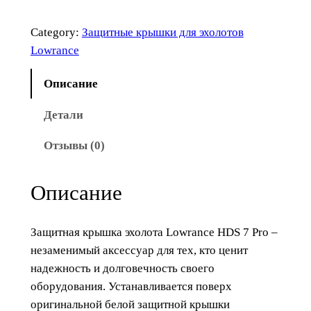
е
с
Category:
Защитные крышки для эхолотов
т
Lowrance
в
о
Описание
т
Детали
о
в
Отзывы (0)
а
р
Описание
а
К
р
Защитная крышка эхолота Lowrance HDS 7 Pro –
ы
незаменимый аксессуар для тех, кто ценит
ш
надежность и долговечность своего
к
оборудования. Устанавливается поверх
а
оригинальной белой защитной крышки