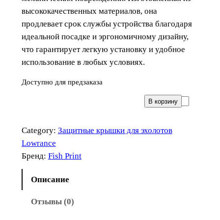
высококачественных материалов, она
продлевает срок службы устройства благодаря
идеальной посадке и эргономичному дизайну,
что гарантирует легкую установку и удобное
использование в любых условиях.
Доступно для предзаказа
К
В корзину
о
л
Category:
Защитные крышки для эхолотов
и
Lowrance
ч
Бренд:
Fish Print
е
с
Описание
т
Отзывы (0)
в
о