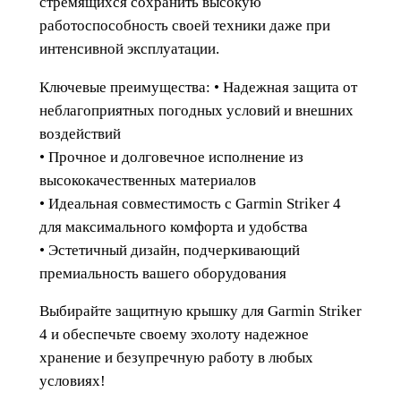
стремящихся сохранить высокую
ш
работоспособность своей техники даже при
к
интенсивной эксплуатации.
а
э
Ключевые преимущества: • Надежная защита от
х
неблагоприятных погодных условий и внешних
о
воздействий
л
• Прочное и долговечное исполнение из
о
высококачественных материалов
т
• Идеальная совместимость с Garmin Striker 4
а
для максимального комфорта и удобства
G
• Эстетичный дизайн, подчеркивающий
a
премиальность вашего оборудования
r
Выбирайте защитную крышку для Garmin Striker
m
4 и обеспечьте своему эхолоту надежное
i
хранение и безупречную работу в любых
n
условиях!
S