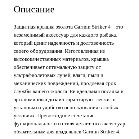
т
Описание
о
в
Защитная крышка эхолота Garmin Striker 4 – это
а
незаменимый аксессуар для каждого рыбака,
р
который ценит надежность и долговечность
а
своего оборудования. Изготовленная из
З
высококачественных материалов, крышка
а
обеспечивает оптимальную защиту от
щ
ультрафиолетовых лучей, влаги, пыли и
и
механических повреждений, продлевая срок
т
службы вашего эхолота. Ее идеальная посадка и
н
эргономичный дизайн гарантируют легкость
а
установки и удобство использования в любых
я
условиях. Превосходное сочетание
к
функциональности и стиля делает этот аксессуар
р
обязательным для владельцев Garmin Striker 4,
ы