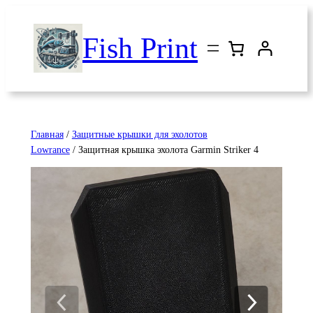
Перейти
к
Fish Print
содержимому
Главная
/
Защитные крышки для эхолотов
Lowrance
/ Защитная крышка эхолота Garmin Striker 4